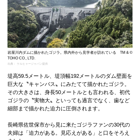
岩屋川内ダムに描かれたゴジラ。県内外から見学者が訪れている TM & ©
TOHO CO., LTD.
出典： ケルヒャージャパン提供
堤高59.5メートル、堤頂幅192メートルのダム壁面を
巨大な〝キャンバス〟にみたてて描かれたゴジラ。
その大きさは、身長50メートルとも言われる、初代
ゴジラの〝実物大〟といっても過言でなく、歯など
細部まで描かれた迫力に圧倒されます。
長崎県佐世保市から見に来たゴジラファンの30代の
夫婦は「迫力がある。見応えがある」と口をそろえ