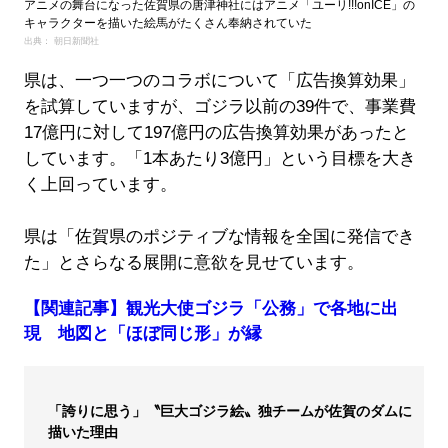
アニメの舞台になった佐賀県の唐津神社にはアニメ「ユーリ!!!onICE」の
キャラクターを描いた絵馬がたくさん奉納されていた
出典： 朝日新聞社
県は、一つ一つのコラボについて「広告換算効果」
を試算していますが、ゴジラ以前の39件で、事業費
17億円に対して197億円の広告換算効果があったと
しています。「1本あたり3億円」という目標を大き
く上回っています。
県は「佐賀県のポジティブな情報を全国に発信でき
た」とさらなる展開に意欲を見せています。
【関連記事】観光大使ゴジラ「公務」で各地に出
現 地図と「ほぼ同じ形」が縁
「誇りに思う」〝巨大ゴジラ絵〟独チームが佐賀のダムに
描いた理由