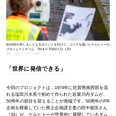
約2400カ所しるしとなるポイントを付けて、ゴジラを描いたケルヒャーの
プロジェクトチーム TM & © TOHO CO., LTD.
出典： ケルヒャージャパン提供
「世界に発信できる」
今回のプロジェクトは、1974年に佐賀県南西部を流
れる塩田川水系で初めて作られた岩屋川内ダムが、
50周年の節目を迎えることが発端です。50周年のPR
企画を模索していた県土企画課主査の田中俊匡さん
（33）が、ケルヒャーが世界的に展開しているダム