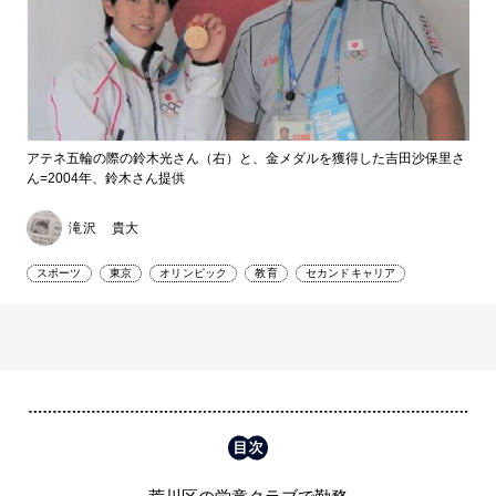
アテネ五輪の際の鈴木光さん（右）と、金メダルを獲得した吉田沙保里さ
ん=2004年、鈴木さん提供
滝沢 貴大
スポーツ
東京
オリンピック
教育
セカンドキャリア