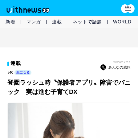
新着
マンガ
連載
ネットで話題
WORLD
2024/12/11
連載
みんなの感想
#40
親になる
登園ラッシュ時〝保護者アプリ〟障害でパニ
ック 実は進む子育てDX