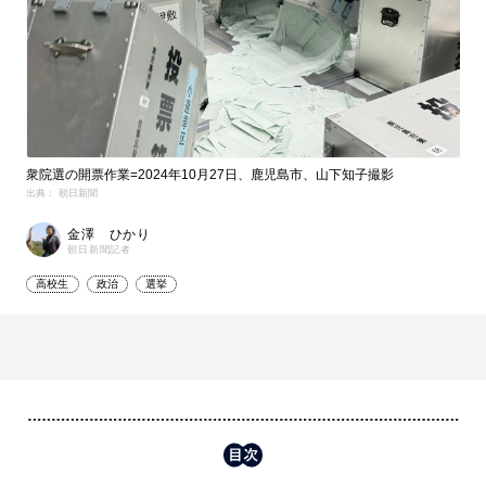
衆院選の開票作業=2024年10月27日、鹿児島市、山下知子撮影
出典： 朝日新聞
金澤 ひかり
朝日新聞記者
高校生
政治
選挙