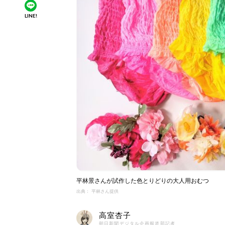
LINE!
平林景さんが試作した色とりどりの大人用おむつ
出典： 平林さん提供
高室杏子
朝日新聞デジタル企画報道部記者