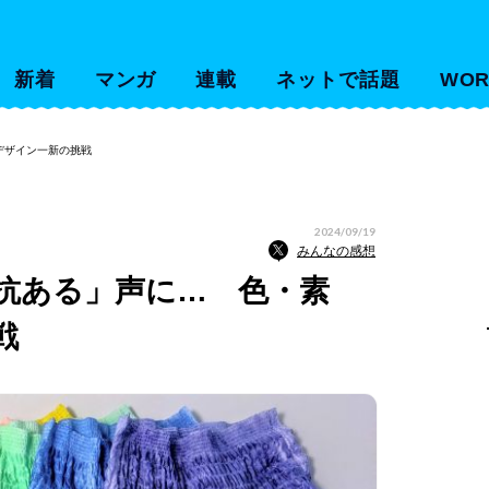
新着
マンガ
連載
ネットで話題
WOR
デザイン一新の挑戦
2024/09/19
みんなの感想
抗ある」声に… 色・素
戦