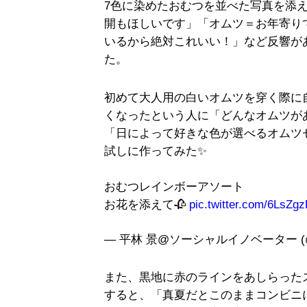
7色に染めたおむつを並べた写真を添え
開もほしいです」「オムツ＝お年寄り
いるから絶対これいい！」など反響が
た。
初めて大人用の白いオムツを穿く際に
くなったという人に「どんなオムツが
「日によって好きな色が選べるオムツ
試しに作ってみた✨
おむつレインボーアソート
お花を添えて🥀
pic.twitter.com/6LsZg
— 平林 景@ソーシャルイノベーター (@Kei
また、黒地に赤のラインをあしらった
すると、「真夏だとこのままコンビニ