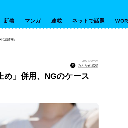
新着
マンガ
連載
ネットで話題
WOR
外な副作用〟
2024/09/07
みんなの感想
止め」併用、NGのケース