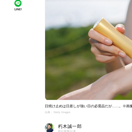
LINE!
日焼け止めは日差しが強い日の必需品だが……。※画
出典： Getty Images
朽木誠一郎
朝日新聞記者