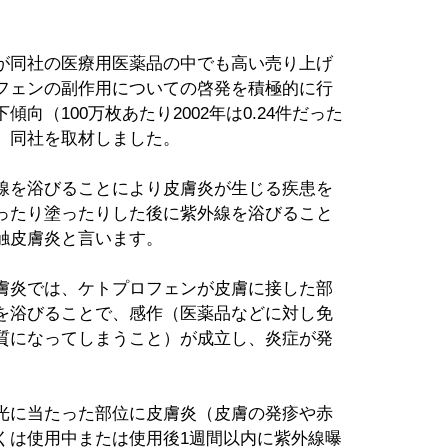
が同社の医療用医薬品の中でも高い売り上げ
フェンの副作用についての啓発を積極的に行
向（100万枚あたり2002年は0.24件だった
ます。同社を取材しました。
線を浴びることにより皮膚炎が生じる疾患を
ったり塗ったりした後に紫外線を浴びること
触皮膚炎と言います。
膚炎では、ケトプロフェンが皮膚に接した部
を浴びることで、感作（医薬品などに対し免
質になってしまうこと）が成立し、炎症が発
光に当たった部位に皮膚炎（皮膚の発疹や赤
くは使用中または使用後1週間以内に紫外線曝