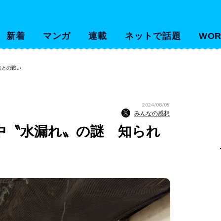
新着
マンガ
連載
ネットで話題
WOR
水との戦い
2024/08/05
みんなの感想
中〝水漏れ〟の謎 知られ