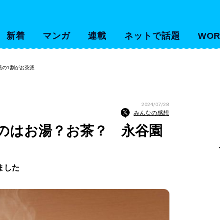
新着
マンガ
連載
ネットで話題
WOR
員の1割がお茶派
2024/07/28
みんなの感想
のはお湯？お茶？ 永谷園
ました