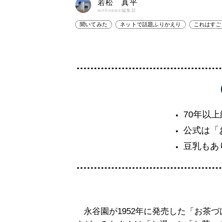
若松 真平
withnews編集部
聞いてみた
ネットで話題ふりかえり
これはすご
70年以
公式は「
豆乳もあ
永谷園が1952年に発売した「お茶