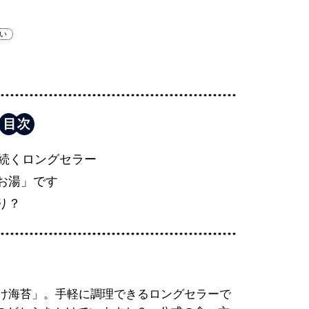
い
上続くロングセラー
お湯」です
り？
づけ海苔」。手軽に調理できるロングセラーで