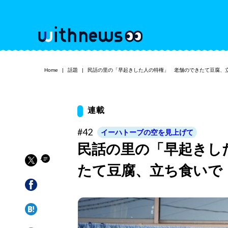
Home
話題
民話の里の「早起きした人の特権」 老舗のできたて豆腐、
連載
#42
イーハトーブの空を見上げて
民話の里の「早起きし
たて豆腐、立ち食いで