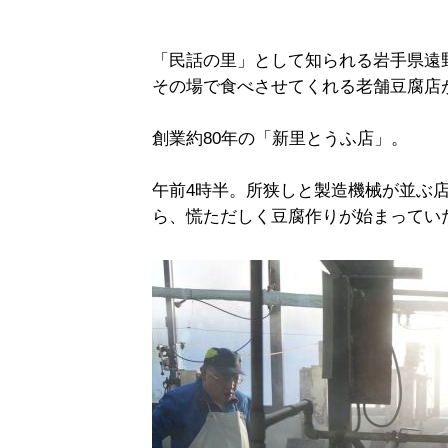
「民話の里」として知られる岩手県遠
その場で食べさせてくれる老舗豆腐店
創業約80年の「新里とうふ店」。
午前4時半。所狭しと製造機械が並ぶ
ら、慌ただしく豆腐作りが始まってい