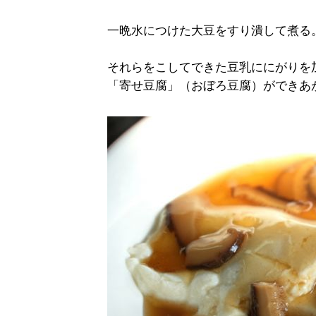
一晩水につけた大豆をすり潰して煮る
それらをこしてできた豆乳ににがりを
「寄せ豆腐」（おぼろ豆腐）ができあ