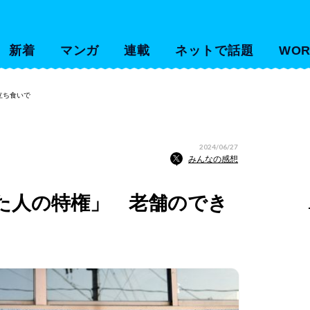
新着
マンガ
連載
ネットで話題
WOR
立ち食いで
2024/06/27
みんなの感想
た人の特権」 老舗のでき