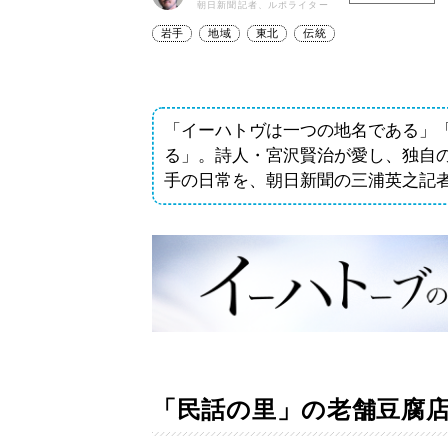
朝日新聞記者、ルポライター
岩手
地域
東北
伝統
「イーハトヴは一つの地名である」
る」。詩人・宮沢賢治が愛し、独自
手の日常を、朝日新聞の三浦英之記
「民話の里」の老舗豆腐