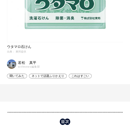
ウタマロ石けん
出典： 東邦提供
若松 真平
withnews編集部
聞いてみた
ネットで話題ふりかえり
これはすごい