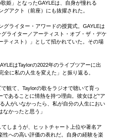
歌姫」となったGAYLEは、自身が憧れる
オープニングアクト（前座）にも抜擢された。
ングライター・アワードの授賞式。GAYLEは
「ソングライター／アーティスト・オブ・ザ・デケ
アーティスト）」として招かれていた。その場
YLEはTaylorの2022年のライブツアーに出
は完全に私の人生を変えた」と振り返る。
ビで観て、Taylorの歌をラジオで聴いて育っ
ーであることに情熱を持つ理由。彼女ほど“ア
する人がいなかったら、私が自分の人生におい
はなかったと思う」
してしまうが、ヒットチャート上位や著名ア
楽性への高い評価の表れだ。自身の経験を楽