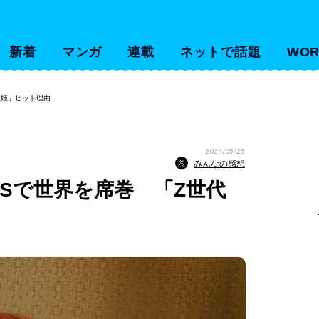
新着
マンガ
連載
ネットで話題
WOR
歌姫」ヒット理由
2024/05/25
みんなの感想
Sで世界を席巻 「Z世代