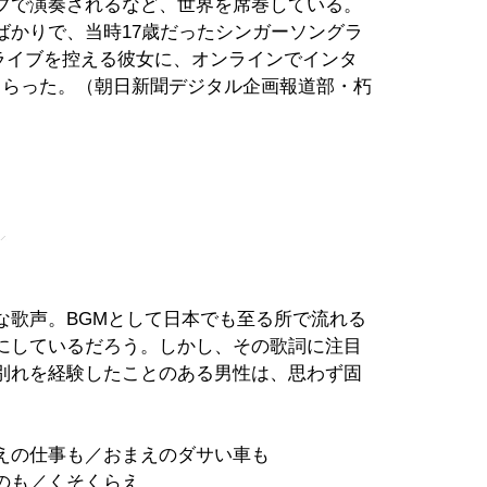
ブで演奏されるなど、世界を席巻している。
ばかりで、当時17歳だったシンガーソングラ
来日ライブを控える彼女に、オンラインでインタ
もらった。（朝日新聞デジタル企画報道部・朽
」
な歌声。BGMとして日本でも至る所で流れる
にしているだろう。しかし、その歌詞に注目
別れを経験したことのある男性は、思わず固
えの仕事も／おまえのダサい車も
のも／くそくらえ