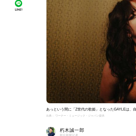
LINE!
あっという間に「Z世代の歌姫」となったGAYLEは
出典： ワーナー・ミュージック・ジャパン提供
朽木誠一郎
朝日新聞記者