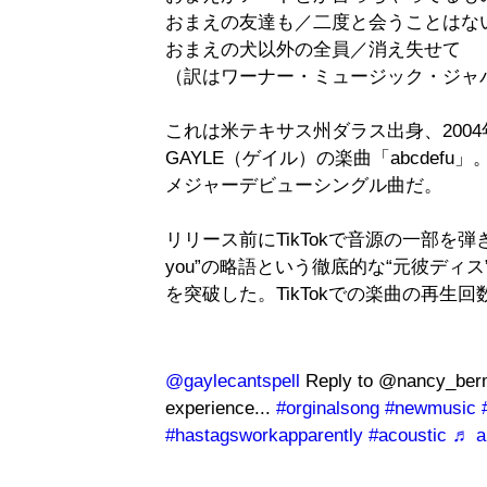
おまえの友達も／二度と会うことはな
おまえの犬以外の全員／消え失せて
（訳はワーナー・ミュージック・ジャ
これは米テキサス州ダラス出身、200
GAYLE（ゲイル）の楽曲「abcdefu」
メジャーデビューシングル曲だ。
リリース前にTikTokで音源の一部を弾き
you”の略語という徹底的な“元彼ディ
を突破した。TikTokでの楽曲の再生
@gaylecantspell
Reply to @nancy_berma
experience...
#orginalsong
#newmusic
#hastagsworkapparently
#acoustic
♬ a