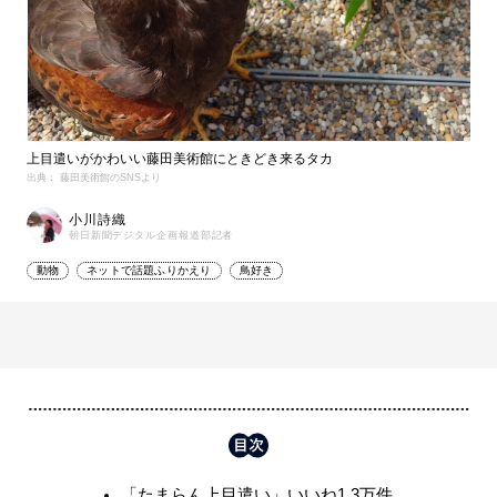
上目遣いがかわいい藤田美術館にときどき来るタカ
出典： 藤田美術館のSNSより
小川詩織
朝日新聞デジタル企画報道部記者
動物
ネットで話題ふりかえり
鳥好き
「たまらん上目遣い」いいね1.3万件