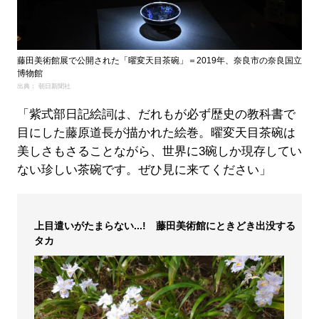
藤田美術館展で公開された「曜変天目茶碗」＝2019年、奈良市の奈良国立
博物館
出典： 朝日新聞社
「紫式部日記絵詞は、だれもが必ず歴史の教科書で
目にした藤原道長が描かれた絵巻。曜変天目茶碗は
美しさもさることながら、世界に3碗しか現存してい
ない珍しい茶碗です。ぜひ見に来てください」
上目遣いがたまらない...! 藤田美術館にときどき出没する
タカ