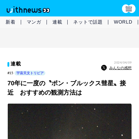
新着
マンガ
連載
ネットで話題
WORLD
2024/04/09
連載
みんなの感想
#15
宇宙天文トリビア
70年に一度の〝ポン・ブルックス彗星〟接
近 おすすめの観測方法は