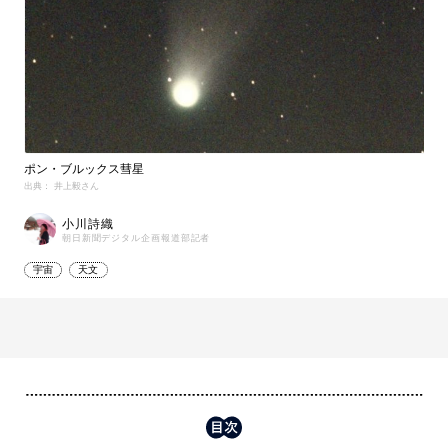
ポン・ブルックス彗星
出典： 井上毅さん
小川詩織
朝日新聞デジタル企画報道部記者
宇宙
天文