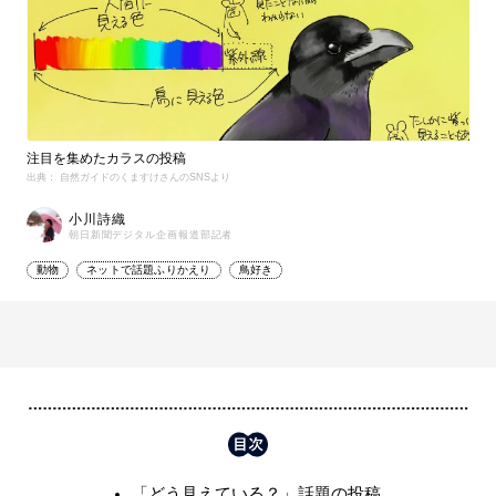
注目を集めたカラスの投稿
出典： 自然ガイドのくますけさんのSNSより
小川詩織
朝日新聞デジタル企画報道部記者
動物
ネットで話題ふりかえり
鳥好き
「どう見えている？」話題の投稿