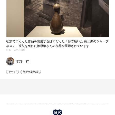
初窯でつくった作品を出展するはずだった「薪で焼いた 白と黒のシャープ
ネス」。被災を免れた篠原敬さんの作品が展示されています
出典： 水野梓撮影
水野 梓
アート
能登半島地震