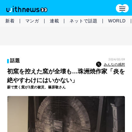
新着
マンガ
連載
ネットで話題
WORLD
2024/02/09
話題
みんなの感想
初窯を控えた窯が全壊も…珠洲焼作家「炎を
絶やすわけにはいかない」
薪で焚く窯が3度の被災、篠原敬さん