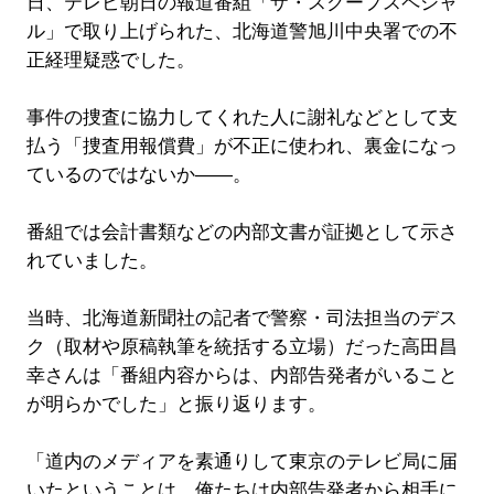
日、テレビ朝日の報道番組「ザ・スクープスペシャ
ル」で取り上げられた、北海道警旭川中央署での不
正経理疑惑でした。
事件の捜査に協力してくれた人に謝礼などとして支
払う「捜査用報償費」が不正に使われ、裏金になっ
ているのではないか――。
番組では会計書類などの内部文書が証拠として示さ
れていました。
当時、北海道新聞社の記者で警察・司法担当のデス
ク（取材や原稿執筆を統括する立場）だった高田昌
幸さんは「番組内容からは、内部告発者がいること
が明らかでした」と振り返ります。
「道内のメディアを素通りして東京のテレビ局に届
いたということは、俺たちは内部告発者から相手に