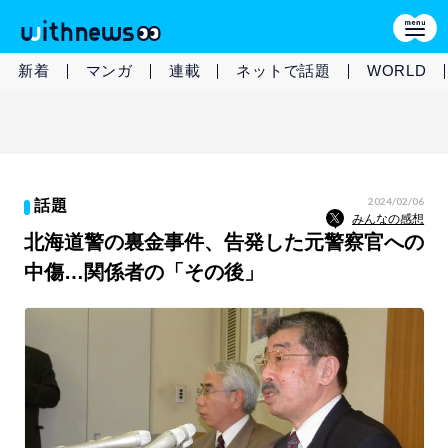
新着
マンガ
連載
ネットで話題
WORLD
2024/02/06
話題
みんなの感想
北海道警の裏金事件、告発した元警察官への
中傷…関係者の「その後」