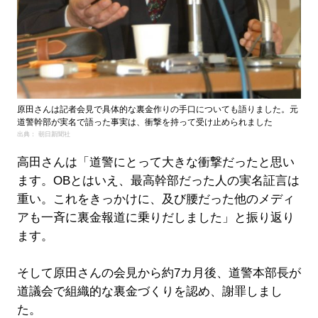
原田さんは記者会見で具体的な裏金作りの手口についても語りました。元
道警幹部が実名で語った事実は、衝撃を持って受け止められました
出典： 朝日新聞社
高田さんは「道警にとって大きな衝撃だったと思い
ます。OBとはいえ、最高幹部だった人の実名証言は
重い。これをきっかけに、及び腰だった他のメディ
アも一斉に裏金報道に乗りだしました」と振り返り
ます。
そして原田さんの会見から約7カ月後、道警本部長が
道議会で組織的な裏金づくりを認め、謝罪しまし
た。