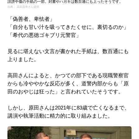
誹謗中傷の手紙の一部。封書やハガキは数百通にも上ったそうです。
出典： 高田昌幸さん提供
「偽善者、卑怯者」
「自分も甘い汁を吸ってきたくせに、裏切るのか」
「希代の悪徳ゴキブリ元警官」
見るに堪えない文言が書かれた手紙は、数百通にも
上りました。
高田さんによると、かつての部下である現職警察官
からも冷ややかな反応が多く、道警内部からも「原
田のおやじは狂った」と言われていたそうです。
しかし、原田さんは2021年に83歳で亡くなるまで、
講演や執筆活動に精力的に取り組みました。