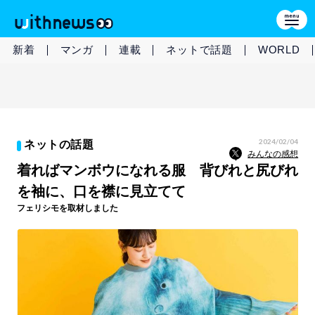
新着
マンガ
連載
ネットで話題
WORLD
2024/02/04
ネットの話題
みんなの感想
着ればマンボウになれる服 背びれと尻びれ
を袖に、口を襟に見立てて
フェリシモを取材しました