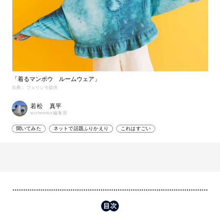
「着るマンボウ ルームウェア」
出典： フェリシモ提供
若松 真平
withnews編集部
聞いてみた
ネットで話題ふりかえり
これはすごい