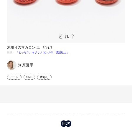
木彫りのマカロンは、どれ？
出典：
『どっち？』キボリノコンノ作 講談社より
河原夏季
アート
SNS
木彫り