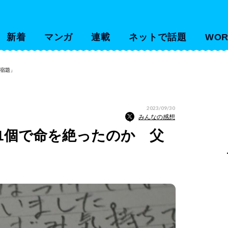
新着
マンガ
連載
ネットで話題
WOR
「宿題」
2023/09/30
みんなの感想
1個で命を絶ったのか 父