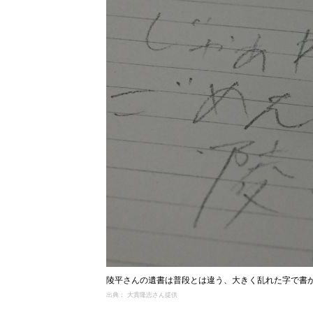
陵平さんの遺書は普段とは違う、大きく乱れた字で書
出典： 大貫隆志さん提供