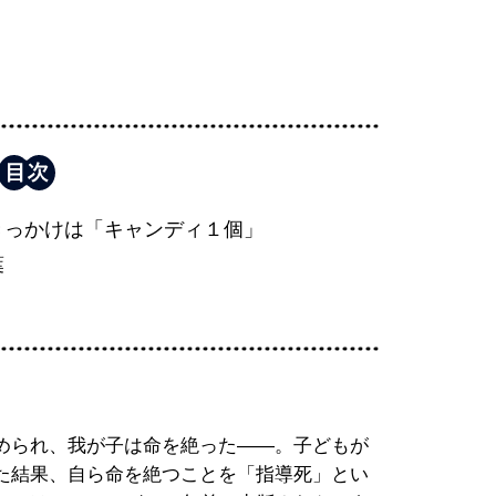
きっかけは「キャンディ１個」
葉
められ、我が子は命を絶った――。子どもが
た結果、自ら命を絶つことを「指導死」とい