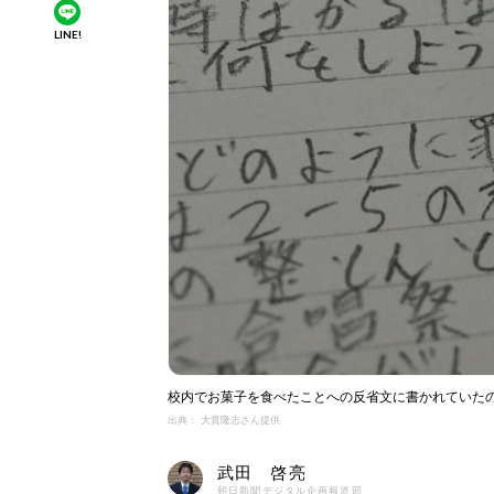
LINE!
校内でお菓子を食べたことへの反省文に書かれていた
出典： 大貫隆志さん提供
武田 啓亮
朝日新聞デジタル企画報道部