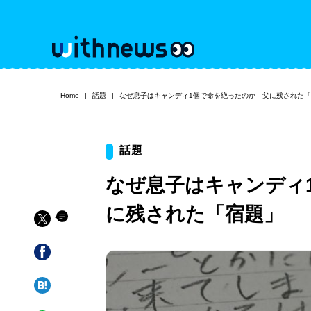
Home
話題
なぜ息子はキャンディ1個で命を絶ったのか 父に残された
話題
なぜ息子はキャンディ
に残された「宿題」