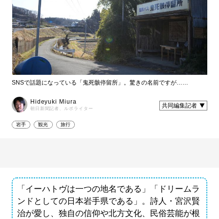
SNSで話題になっている「鬼死骸停留所」。驚きの名前ですが……
Hideyuki Miura
共同編集記者
朝日新聞記者、ルポライター
岩手
観光
旅行
「イーハトヴは一つの地名である」「ドリームラ
ンドとしての日本岩手県である」。詩人・宮沢賢
治が愛し、独自の信仰や北方文化、民俗芸能が根