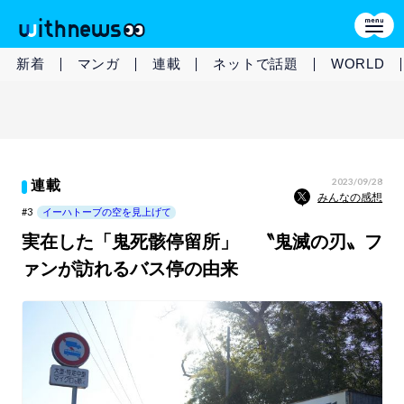
新着
マンガ
連載
ネットで話題
WORLD
2023/09/28
連載
みんなの感想
#3
イーハトーブの空を見上げて
実在した「鬼死骸停留所」 〝鬼滅の刃〟フ
ァンが訪れるバス停の由来