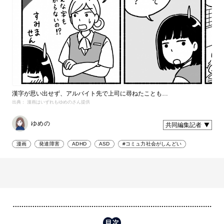
漢字が思い出せず、アルバイト先で上司に尋ねたことも…
出典： 漫画はいずれもゆめのさん提供
ゆめの
共同編集記者
漫画
発達障害
ADHD
ASD
#コミュ力社会がしんどい