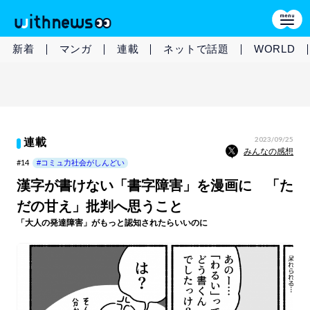
新着
マンガ
連載
ネットで話題
WORLD
2023/09/25
連載
みんなの感想
#14
#コミュ力社会がしんどい
漢字が書けない「書字障害」を漫画に 「た
だの甘え」批判へ思うこと
「大人の発達障害」がもっと認知されたらいいのに