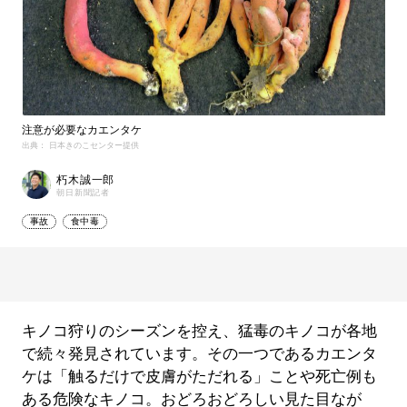
注意が必要なカエンタケ
出典： 日本きのこセンター提供
朽木誠一郎
朝日新聞記者
事故
食中毒
キノコ狩りのシーズンを控え、猛毒のキノコが各地
で続々発見されています。その一つであるカエンタ
ケは「触るだけで皮膚がただれる」ことや死亡例も
ある危険なキノコ。おどろおどろしい見た目なが