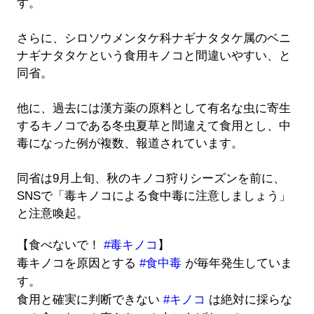
す。
さらに、シロソウメンタケ科ナギナタタケ属のベニ
ナギナタタケという食用キノコと間違いやすい、と
同省。
他に、過去には漢方薬の原料として有名な虫に寄生
するキノコである冬虫夏草と間違えて食用とし、中
毒になった例が複数、報道されています。
同省は9月上旬、秋のキノコ狩りシーズンを前に、
SNSで「毒キノコによる食中毒に注意しましょう」
と注意喚起。
【食べないで！
#毒キノコ
】
毒キノコを原因とする
#食中毒
が毎年発生していま
す。
食用と確実に判断できない
#キノコ
は絶対に採らな