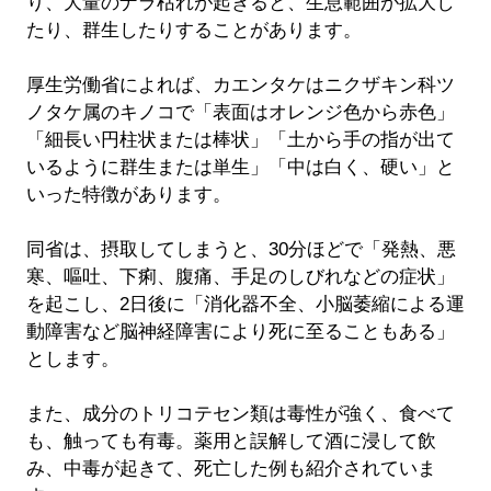
り、大量のナラ枯れが起きると、生息範囲が拡大し
たり、群生したりすることがあります。
厚生労働省によれば、カエンタケはニクザキン科ツ
ノタケ属のキノコで「表面はオレンジ色から赤色」
「細長い円柱状または棒状」「土から手の指が出て
いるように群生または単生」「中は白く、硬い」と
いった特徴があります。
同省は、摂取してしまうと、30分ほどで「発熱、悪
寒、嘔吐、下痢、腹痛、手足のしびれなどの症状」
を起こし、2日後に「消化器不全、小脳萎縮による運
動障害など脳神経障害により死に至ることもある」
とします。
また、成分のトリコテセン類は毒性が強く、食べて
も、触っても有毒。薬用と誤解して酒に浸して飲
み、中毒が起きて、死亡した例も紹介されていま