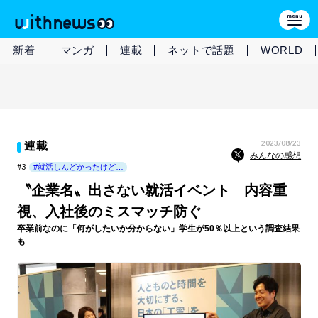
新着
マンガ
連載
ネットで話題
WORLD
2023/08/23
連載
みんなの感想
#3
#就活しんどかったけど…
〝企業名〟出さない就活イベント 内容重
視、入社後のミスマッチ防ぐ
卒業前なのに「何がしたいか分からない」学生が50％以上という調査結果
も