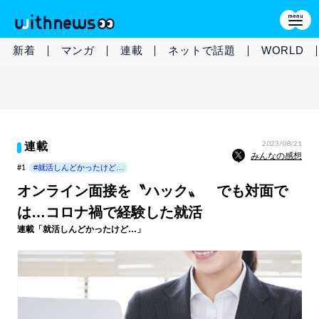
新着
マンガ
連載
ネットで話題
WORLD
2023/08/21
連載
みんなの感想
#1
#就活しんどかったけど…
オンライン面接を〝ハック〟 でも対面で
は…コロナ禍で経験した就活
連載「就活しんどかったけど…」