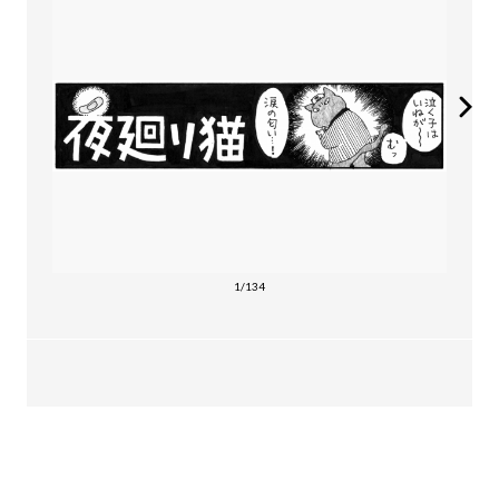
1/134