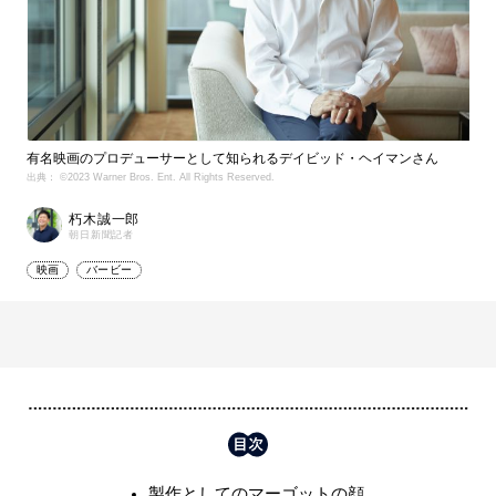
有名映画のプロデューサーとして知られるデイビッド・ヘイマンさん
出典： ©2023 Warner Bros. Ent. All Rights Reserved.
朽木誠一郎
朝日新聞記者
映画
バービー
製作としてのマーゴットの顔