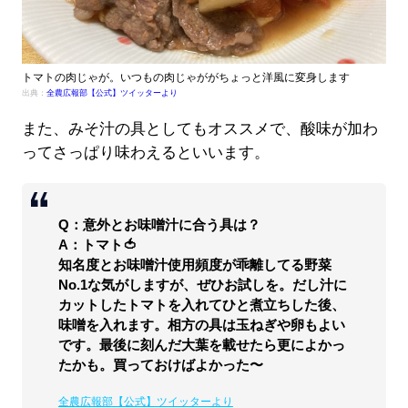
トマトの肉じゃが。いつもの肉じゃががちょっと洋風に変身します
出典：
全農広報部【公式】ツイッターより
また、みそ汁の具としてもオススメで、酸味が加わ
ってさっぱり味わえるといいます。
Q：意外とお味噌汁に合う具は？
A：トマト🍅
知名度とお味噌汁使用頻度が乖離してる野菜
No.1な気がしますが、ぜひお試しを。だし汁に
カットしたトマトを入れてひと煮立ちした後、
味噌を入れます。相方の具は玉ねぎや卵もよい
です。最後に刻んだ大葉を載せたら更によかっ
たかも。買っておけばよかった〜
全農広報部【公式】ツイッターより