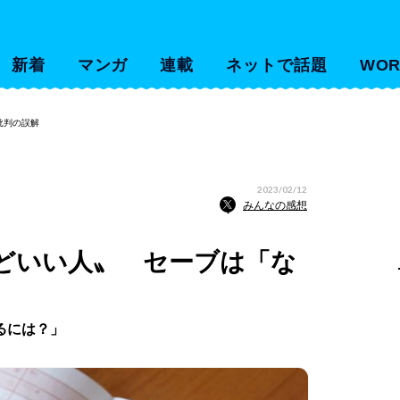
新着
マンガ
連載
ネットで話題
WOR
批判の誤解
2023/02/12
みんなの感想
どいい人〟 セーブは「な
るには？」