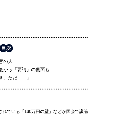
意の人
会から「要請」の側面も
き。ただ……」
れている「130万円の壁」などが国会で議論