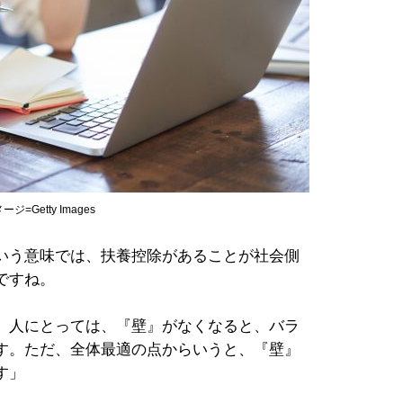
etty Images
いう意味では、扶養控除があることが社会側
ですね。
』人にとっては、『壁』がなくなると、バラ
す。ただ、全体最適の点からいうと、『壁』
す」