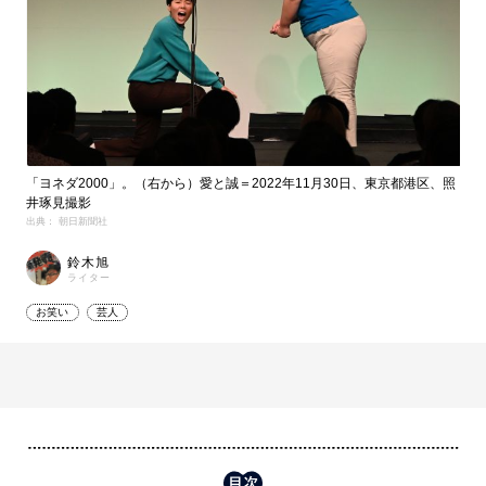
「ヨネダ2000」。（右から）愛と誠＝2022年11月30日、東京都港区、照
井琢見撮影
出典： 朝日新聞社
鈴木旭
ライター
お笑い
芸人