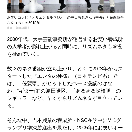
お笑いコンビ「オリエンタルラジオ」の中田敦彦さん（中央）と藤森慎吾
さん（右）＝2015年
出典： 朝日新聞社
2000年代、大手芸能事務所が運営するお笑い養成所
の入学者が膨れ上がると同時に、リズムネタも盛況
を極めていく。
数々のネタ番組が立ち上がり、とくに2003年からス
タートした『エンタの神様』（日本テレビ系）で
は、「佐賀県」がヒットしたベース漫談のはな
わ、“ギター侍”の波田陽区、「あるある探検隊」の
レギュラーなど、早くからリズムネタが目立ってい
る。
そんな中、吉本興業の養成所・NSC在学中にM-1グ
ランプリ準決勝進出を果たし、2005年にお笑いオー