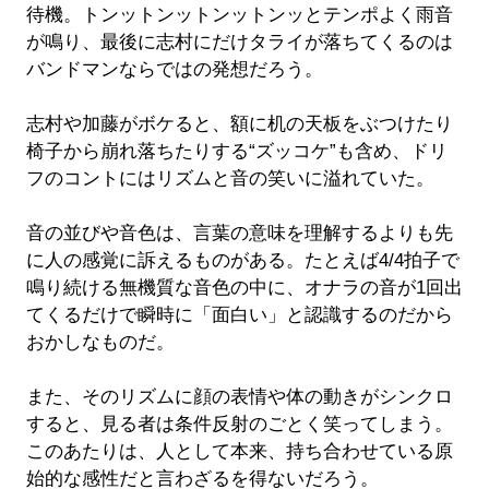
待機。トンットンットンットンッとテンポよく雨音
が鳴り、最後に志村にだけタライが落ちてくるのは
バンドマンならではの発想だろう。
志村や加藤がボケると、額に机の天板をぶつけたり
椅子から崩れ落ちたりする“ズッコケ”も含め、ドリ
フのコントにはリズムと音の笑いに溢れていた。
音の並びや音色は、言葉の意味を理解するよりも先
に人の感覚に訴えるものがある。たとえば4/4拍子で
鳴り続ける無機質な音色の中に、オナラの音が1回出
てくるだけで瞬時に「面白い」と認識するのだから
おかしなものだ。
また、そのリズムに顔の表情や体の動きがシンクロ
すると、見る者は条件反射のごとく笑ってしまう。
このあたりは、人として本来、持ち合わせている原
始的な感性だと言わざるを得ないだろう。