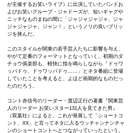
が主催するお笑いライブ）に出演していたバンドお
よびお笑いグループ・ジャドーズが、短いギャグや
ニッチなものまねの間に「ジャジャジャジャ、ジャ
ジャジャジャ、ジャン！」というノリの良いブリッ
ジを挟んだ。
このスタイルが関東の若手芸人たちに影響を与え、
やがて定番のフォーマットとなっていく。初期のダ
チョウ俱楽部も、軽快に指を鳴らしながら「ドゥワ
ッパドゥ、ドゥワッパドゥ……」とネタ番組に登場
していたことを考えると、よほど画期的なものだっ
たのだろう。
コント赤信号のリーダー・渡辺正行の著書『関東芸
人のリーダー お笑いスター131人を見てきた男』
（双葉社）によると、これが発展して「ショートコ
ント、XX」と言ってネタに入るウッチャンナンチャ
ンのショートコントへとつながっていったという。