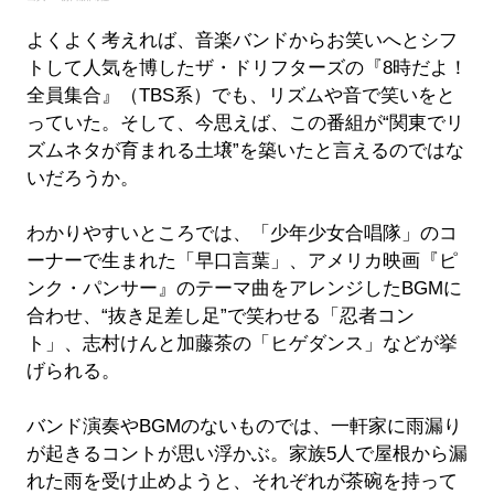
よくよく考えれば、音楽バンドからお笑いへとシフ
トして人気を博したザ・ドリフターズの『8時だよ！
全員集合』（TBS系）でも、リズムや音で笑いをと
っていた。そして、今思えば、この番組が“関東でリ
ズムネタが育まれる土壌”を築いたと言えるのではな
いだろうか。
わかりやすいところでは、「少年少女合唱隊」のコ
ーナーで生まれた「早口言葉」、アメリカ映画『ピ
ンク・パンサー』のテーマ曲をアレンジしたBGMに
合わせ、“抜き足差し足”で笑わせる「忍者コン
ト」、志村けんと加藤茶の「ヒゲダンス」などが挙
げられる。
バンド演奏やBGMのないものでは、一軒家に雨漏り
が起きるコントが思い浮かぶ。家族5人で屋根から漏
れた雨を受け止めようと、それぞれが茶碗を持って