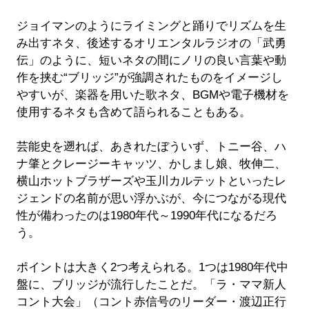
ジョイマンのようにライミングと踊りでリズムを生
み出すネタ、後述するオリエンタルラジオの「武勇
伝」のように、短いネタの間にノリの良い言葉や動
作を挟む“ブリッジ”が強調されたものをイメージし
やすいが、楽器を用いた歌ネタ、BGMや電子機材を
使用するネタも含めて語られることもある。
芸能史を遡れば、あきれたぼういず、トニー谷、ハ
ナ肇とクレージーキャッツ、かしまし娘、牧伸二、
横山ホットブラザーズや玉川カルテットといったレ
ジェンドの名前が思い浮かぶが、今につながる現代
性が備わったのは1980年代～1990年代になるだろ
う。
ポイントは大きく2つ考えられる。1つは1980年代中
盤に、ブリッジが流行したことだ。「ラ・ママ新人
コント大会」（コント赤信号のリーダー・渡辺正行