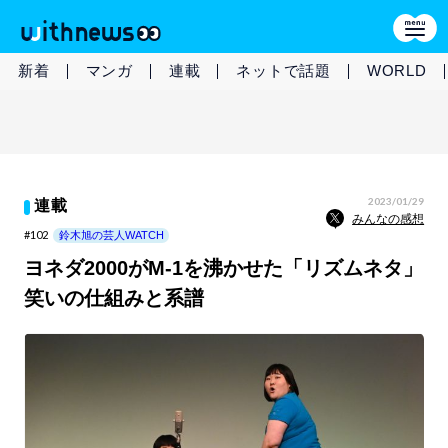
新着
マンガ
連載
ネットで話題
WORLD
2023/01/29
連載
みんなの感想
#102
鈴木旭の芸人WATCH
ヨネダ2000がM-1を沸かせた「リズムネタ」
笑いの仕組みと系譜