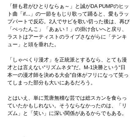
「餅も君がひとりならぁ～」と誠がDA PUMPのヒッ
ト曲「if...」の一節をもじり歌って踊ると、愛もラッ
プパートで反応。2人でサビを歌い切った後は、再び
「ぺったんこ」「あぁい！」の掛け合いへと戻り、
ラストはアーティストのライブさながらに「テンキ
ュー」と頭を垂れた。
「しゃべくり漫才」を正統派とするなら、とても漫
才とは言えない“リズムネタ”だ。M-1決勝という“日
本一の漫才師を決める大会”自体がフリになって笑っ
てしまった部分も大いにあるだろう。
とはいえ、単に荒唐無稽な芸では総スカンを食らっ
ていたかもしれない。そうならなかったのは、「リ
ズム」と「笑い」に深い関係があるからでもある。