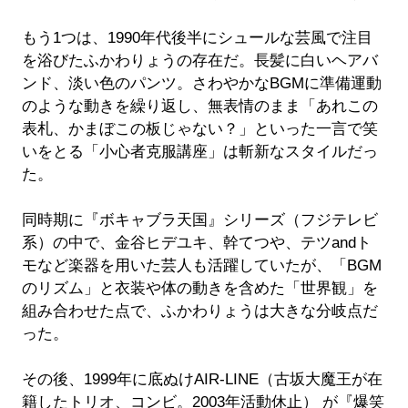
もう1つは、1990年代後半にシュールな芸風で注目
を浴びたふかわりょうの存在だ。長髪に白いヘアバ
ンド、淡い色のパンツ。さわやかなBGMに準備運動
のような動きを繰り返し、無表情のまま「あれこの
表札、かまぼこの板じゃない？」といった一言で笑
いをとる「小心者克服講座」は斬新なスタイルだっ
た。
同時期に『ボキャブラ天国』シリーズ（フジテレビ
系）の中で、金谷ヒデユキ、幹てつや、テツandト
モなど楽器を用いた芸人も活躍していたが、「BGM
のリズム」と衣装や体の動きを含めた「世界観」を
組み合わせた点で、ふかわりょうは大きな分岐点だ
った。
その後、1999年に底ぬけAIR-LINE（古坂大魔王が在
籍したトリオ、コンビ。2003年活動休止） が『爆笑