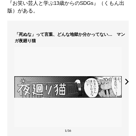
『お笑い芸人と学ぶ13歳からのSDGs』（くもん出
版）がある。
「死ぬな」って言葉、どんな地獄か分かってない… マン
ガ夜廻り猫
1/36