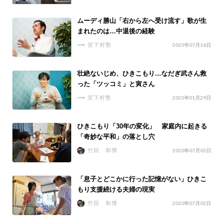
ムーディ勝山「右から左へ受け流す」歌が生
まれたのは…中退後の経験
笑下村塾
2023年07月16日
壮絶ないじめ、ひきこもり…なだぎ武さん救
った「ツッコミ」と寅さん
笑下村塾
2023年01月29日
ひきこもり「30年の変化」 家庭内に起きる
「奇妙な平和」の落とし穴
竹田 和博
2020年07月03日
「息子とどこかに行った記憶がない」ひきこ
もり支援続ける夫婦の現実
竹田 和博
2020年07月02日