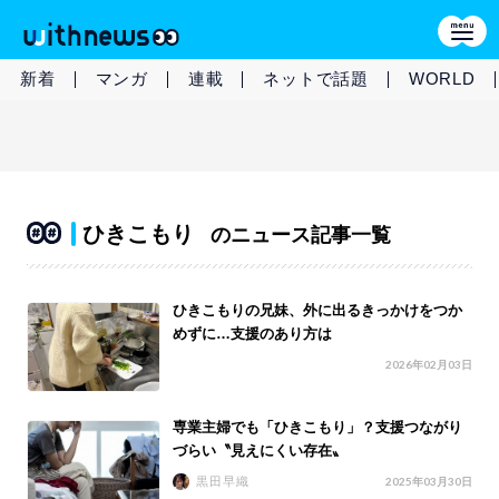
新着
マンガ
連載
ネットで話題
WORLD
ひきこもり
のニュース記事一覧
ひきこもりの兄妹、外に出るきっかけをつか
めずに…支援のあり方は
2026年02月03日
専業主婦でも「ひきこもり」？支援つながり
づらい〝見えにくい存在〟
黒田早織
2025年03月30日