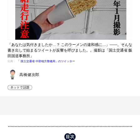
「あなたは気付きましたか…？ このラーメンの違和感に…」――。そんな
書き出しで始まるツイートが反響を呼びました。。撮影は「国土交通省 飯
田国道事務所」
出典：
「 国土交通省 中部地方整備局」のツイッター
高橋健次郎
ネットで話題