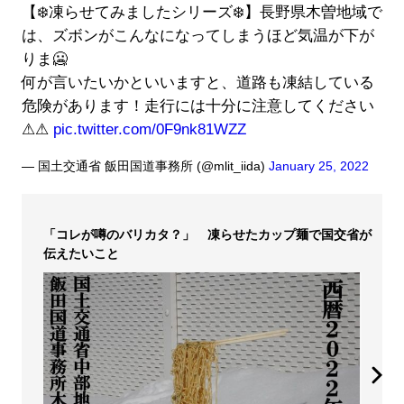
【❄️凍らせてみましたシリーズ❄️】長野県木曽地域で
は、ズボンがこんなになってしまうほど気温が下が
りま🥶
何が言いたいかといいますと、道路も凍結している
危険があります！走行には十分に注意してください
⚠⚠
pic.twitter.com/0F9nk81WZZ
— 国土交通省 飯田国道事務所 (@mlit_iida)
January 25, 2022
「コレが噂のバリカタ？」 凍らせたカップ麺で国交省が
伝えたいこと