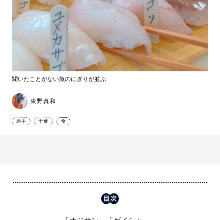
聞いたことがない魚のにぎりが並ぶ
東野真和
岩手
千葉
食