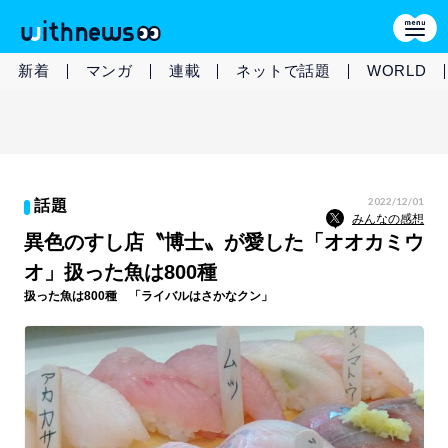
新着
マンガ
連載
ネットで話題
WORLD
2022/12/01
話題
みんなの感想
異色のすし店〝博士〟が愛した「オオカミウ
オ」扱った魚は800種
扱った魚は800種 「ライバルはさかなクン」