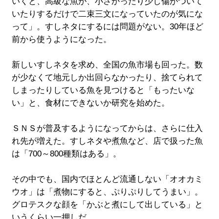
いくと、高級な魚が、小さかったり少し傷がついて
いたりするだけで二束三文になっていたのが気にな
って」。すしネタにするには問題がない。30年ほど
前から使うようになった。
新しいすしネタを求め、全国の魚市場も回った。数
が少なくて地元しか出回らなかったり、捨てられて
しまったりしている魚を見つけると「もったいな
い」と、食材にできないか研究を始めた。
ＳＮＳが普及するようになってからは、さらに仕入
れ先が増えた。すしネタや煮魚など、店で扱った魚
は「700～800種類はある」。
その中でも、国内でほとんど流通しない「オオカミ
ウオ」は「煮物にすると、ぷりぷりしてうまい」。
グロテスクな顔を「かぶと煮にして出している」と
いうくらい一押しだ。