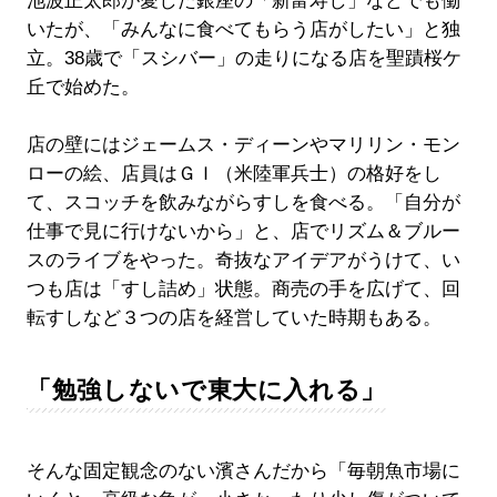
池波正太郎が愛した銀座の「新富寿し」などでも働
いたが、「みんなに食べてもらう店がしたい」と独
立。38歳で「スシバー」の走りになる店を聖蹟桜ケ
丘で始めた。
店の壁にはジェームス・ディーンやマリリン・モン
ローの絵、店員はＧＩ（米陸軍兵士）の格好をし
て、スコッチを飲みながらすしを食べる。「自分が
仕事で見に行けないから」と、店でリズム＆ブルー
スのライブをやった。奇抜なアイデアがうけて、い
つも店は「すし詰め」状態。商売の手を広げて、回
転すしなど３つの店を経営していた時期もある。
「勉強しないで東大に入れる」
そんな固定観念のない濱さんだから「毎朝魚市場に