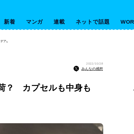
新着
マンガ
連載
ネットで話題
WOR
イデア〟
2022/10/28
みんなの感想
荷？ カプセルも中身も