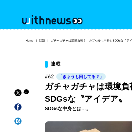
Home
話題
ガチャガチャは環境負荷？ カプセルも中身もSDGsな〝ア
連載
#62
「きょうも回してる？」
ガチャガチャは環境負
SDGsな〝アイデア〟
SDGsな中身とは…。