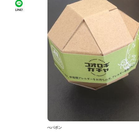
LINE!
ぺパポン