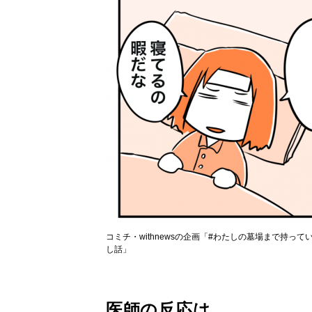
コミチ・withnewsの企画「#わたしの墓場まで持
し話」
医師の反応は…