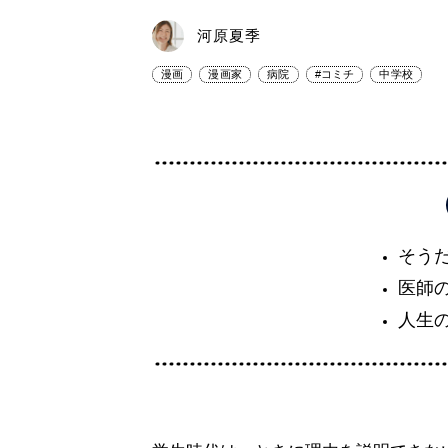
河原夏季
漫画
漫画家
病院
#コミチ
中学校
そう
医師
人生