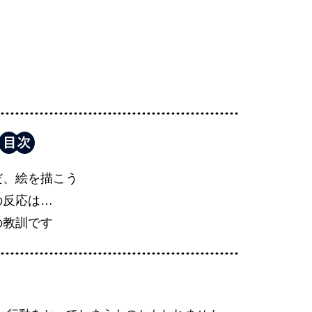
だ、絵を描こう
の反応は…
の教訓です