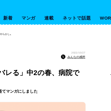
新着
マンガ
連載
ネットで話題
WOR
〝やらかし〟
2022/10/27
みんなの感想
バレる」中2の春、病院で
経てマンガにしました