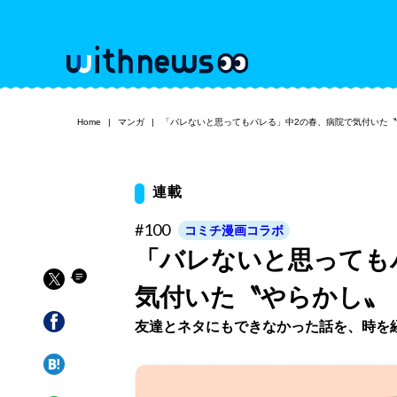
Home
マンガ
「バレないと思ってもバレる」中2の春、病院で気付いた
連載
#100
コミチ漫画コラボ
「バレないと思っても
気付いた〝やらかし〟
友達とネタにもできなかった話を、時を