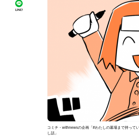
LINE!
コミチ・withnewsの企画「#わたしの墓場まで持
し話」