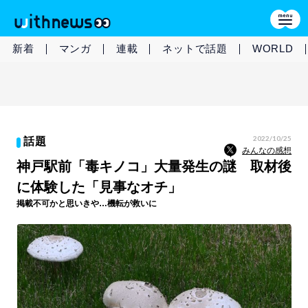
新着
マンガ
連載
ネットで話題
WORLD
2022/10/25
話題
みんなの感想
神戸駅前「毒キノコ」大量発生の謎 取材後
に体験した「見事なオチ」
掲載不可かと思いきや…機転が救いに