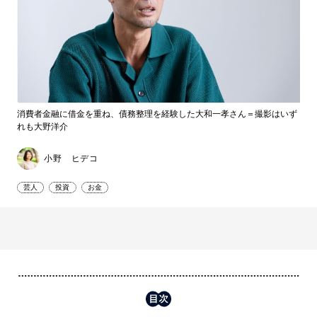
消費者金融に借金を重ね、債務整理を経験した大和一孝さん＝撮影はいず
れも大野洋介
小野 ヒデコ
芸人
投資
お金