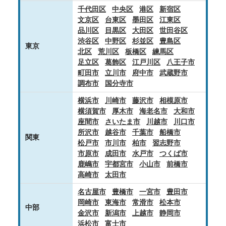
千代田区
中央区
港区
新宿区
文京区
台東区
墨田区
江東区
品川区
目黒区
大田区
世田谷区
渋谷区
中野区
杉並区
豊島区
東京
北区
荒川区
板橋区
練馬区
足立区
葛飾区
江戸川区
八王子市
町田市
立川市
府中市
武蔵野市
調布市
国分寺市
横浜市
川崎市
藤沢市
相模原市
横須賀市
厚木市
海老名市
大和市
座間市
さいたま市
川越市
川口市
所沢市
越谷市
千葉市
船橋市
関東
松戸市
市川市
柏市
習志野市
市原市
成田市
水戸市
つくば市
鹿嶋市
宇都宮市
小山市
前橋市
高崎市
太田市
名古屋市
豊橋市
一宮市
豊田市
岡崎市
東海市
常滑市
松本市
中部
金沢市
新潟市
上越市
静岡市
浜松市
富士市