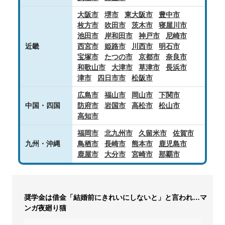
大阪市
堺市
東大阪市
豊中市
枚方市
吹田市
茨木市
寝屋川市
池田市
岸和田市
神戸市
尼崎市
近畿
西宮市
姫路市
川西市
明石市
宝塚市
たつの市
京都市
奈良市
和歌山市
大津市
草津市
長浜市
津市
四日市市
松阪市
広島市
福山市
岡山市
下関市
中国・四国
防府市
岩国市
高松市
松山市
高知市
福岡市
北九州市
久留米市
佐賀市
九州・沖縄
鳥栖市
長崎市
熊本市
鹿児島市
鹿屋市
大分市
宮崎市
那覇市
奨学金は借金「結婚前にきれいにしないと」と言われ…マ
ンガ夜廻り猫