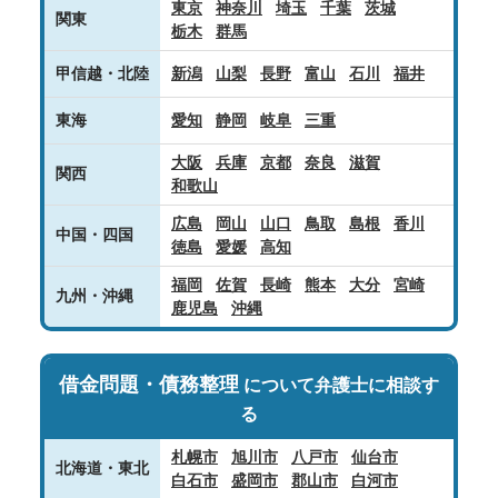
東京
神奈川
埼玉
千葉
茨城
関東
栃木
群馬
甲信越・北陸
新潟
山梨
長野
富山
石川
福井
東海
愛知
静岡
岐阜
三重
大阪
兵庫
京都
奈良
滋賀
関西
和歌山
広島
岡山
山口
鳥取
島根
香川
中国・四国
徳島
愛媛
高知
福岡
佐賀
長崎
熊本
大分
宮崎
九州・沖縄
鹿児島
沖縄
借金問題・債務整理
について弁護士に相談す
る
札幌市
旭川市
八戸市
仙台市
北海道・東北
白石市
盛岡市
郡山市
白河市