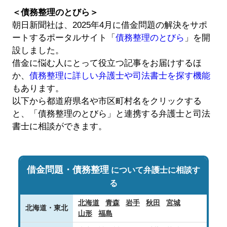
＜債務整理のとびら＞
朝日新聞社は、2025年4月に借金問題の解決をサポ
ートするポータルサイト「
債務整理のとびら
」を開
設しました。
借金に悩む人にとって役立つ記事をお届けするほ
か、
債務整理に詳しい弁護士や司法書士を探す機能
もあります。
以下から都道府県名や市区町村名をクリックする
と、「債務整理のとびら」と連携する弁護士と司法
書士に相談ができます。
借金問題・債務整理
について弁護士に相談す
る
北海道
青森
岩手
秋田
宮城
北海道・東北
山形
福島