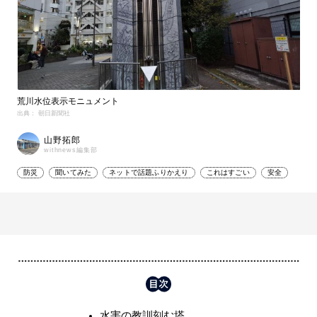
荒川水位表示モニュメント
出典： 朝日新聞社
山野拓郎
withnews編集部
防災
聞いてみた
ネットで話題ふりかえり
これはすごい
安全
水害の教訓刻む塔