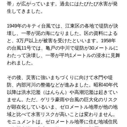
帯」が広がっています。過去にはたびたび水害が発
生してきました。
1949年のキティ台風では、江東区の各地で堤防が決
壊し、一帯が泥の海になりました。区の資料による
と、3万戸以上が被害を受けたといいます。1958年
の台風11号では、亀戸の中川で堤防が30メートルに
わたって決壊し、一帯が平均1メートルの浸水に見舞
われました。
その後、災害に強いまちづくりに向けて水門や堤
防、内部河川の整備などが進みました。昭和40年代
以降は洪水氾濫（はんらん）や高潮氾濫は起きてい
ません。ただ、ゲリラ豪雨や台風の巨大化のリスク
が顕在化しているいま、ゼロメートル地帯が他の地
域と比べて水害リスクが高いことは変わりません。
モニュメントは、ゼロメートル地帯に住む地域住民