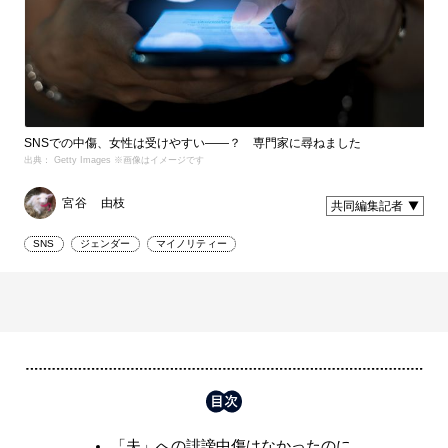
SNSでの中傷、女性は受けやすい――？ 専門家に尋ねました
出典： Getty Images ※画像はイメージです
宮谷 由枝
共同編集記者
SNS
ジェンダー
マイノリティー
「夫」への誹謗中傷はなかったのに