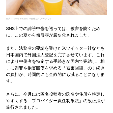
出典： Getty Images ※画像はイメージです
SNS上での誹謗中傷を巡っては、被害を防ぐため
に、この夏から侮辱罪が厳罰化されました。
また、法務省の要請を受けた米ツイッター社なども
日本国内で外国法人登記を完了させています。これ
により中傷者を特定する手続きが国内で完結し、相
手に謝罪や損害賠償を求める「被害回復」の手続き
の負担が、時間的にも金銭的にも減ることになりま
す。
さらに、今月には匿名投稿者の氏名や住所を特定し
やすくする「プロバイダー責任制限法」の改正法が
施行されました。