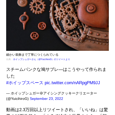
細かい装飾まで丁寧につくられている
出典：
ホイップシュガーさん（@YuicihiroG）のツイートより
スチームパンクな鳩サブレ―はこうやって作られま
した
#ホイップスペース
pic.twitter.com/nARpgPM9JJ
— ホイップシュガー🍪アイシングクッキークリエーター
(@YuicihiroG)
September 23, 2022
動画は2.3万回以上リツイートされ、「いいね」は驚