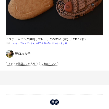
「スチームパンク風鳩サブレー」のbefore（左）／after（右）
出典：
ホイップシュガーさん（@YuicihiroG）のツイートより
野口みな子
ネットで話題ふりかえり
これはすごい