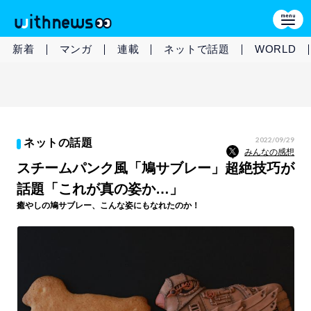
新着
マンガ
連載
ネットで話題
WORLD
2022/09/29
ネットの話題
みんなの感想
スチームパンク風「鳩サブレー」超絶技巧が
話題「これが真の姿か…」
癒やしの鳩サブレー、こんな姿にもなれたのか！