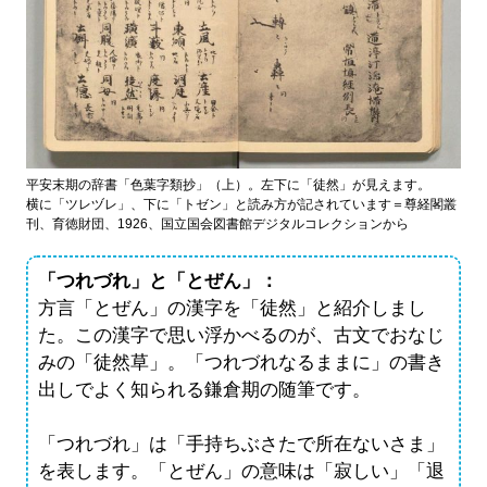
平安末期の辞書「色葉字類抄」（上）。左下に「徒然」が見えます。
横に「ツレヅレ」、下に「トゼン」と読み方が記されています＝尊経閣叢
刊、育徳財団、1926、国立国会図書館デジタルコレクションから
「つれづれ」と「とぜん」：
方言「とぜん」の漢字を「徒然」と紹介しまし
た。この漢字で思い浮かべるのが、古文でおなじ
みの「徒然草」。「つれづれなるままに」の書き
出しでよく知られる鎌倉期の随筆です。
「つれづれ」は「手持ちぶさたで所在ないさま」
を表します。「とぜん」の意味は「寂しい」「退