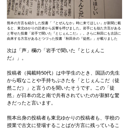
熊本の方言を紹介した投書「『とぜんなか』時に来てほしい」が新聞に載
ると、東北ゆかりの読者から反響を呼びました。岩手にも似た方言がある
と寄せた投書「岩手で聞いた『とじぇんこだ』」。さらに秋田にも古語に
由来する方言があるとつづった投書「秋田弁の『徒然』」が載りました
次は「声」欄の「岩手で聞いた『とじぇんこ
だ』」。
投稿者（掲載時50代）は中学生のとき、国語の先生
から暇なことや手持ちぶさたを「とじぇんこだ（徒
然こだ）」と言うのを聞いたそうです。この「徒
然」が日本の北と南で共有されていたのが新鮮な驚
きだったと言います。
熊本出身の投稿者も東北ゆかりの投稿者も、学校の
授業で古文に登場することばが方言に残っているこ