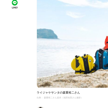
LINE!
ライジャケサンタの森重裕二さん
出典： 森重裕二さん提供（池田知英さん撮影）