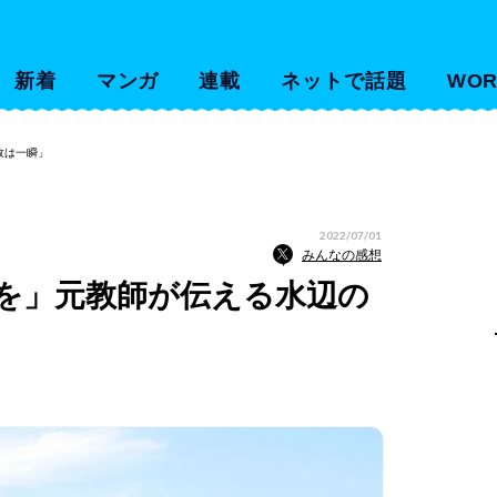
新着
マンガ
連載
ネットで話題
WOR
故は一瞬」
2022/07/01
みんなの感想
を」元教師が伝える水辺の