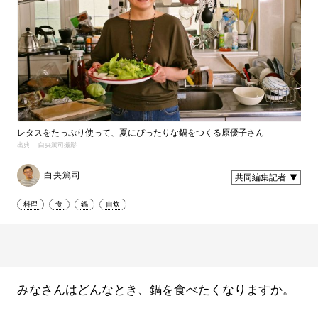
レタスをたっぷり使って、夏にぴったりな鍋をつくる原優子さん
出典： 白央篤司撮影
白央篤司
共同編集記者
料理
食
鍋
自炊
みなさんはどんなとき、鍋を食べたくなりますか。