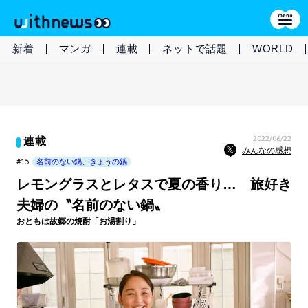
新着
マンガ
連載
ネットで話題
WORLD
2022/06/22
連載
みんなの感想
#15
名前のない鍋、きょうの鍋
レモングラスとレタスで夏の香り… 旅好き
夫婦の〝名前のない鍋〟
おともは故郷の焼酎「お湯割り」