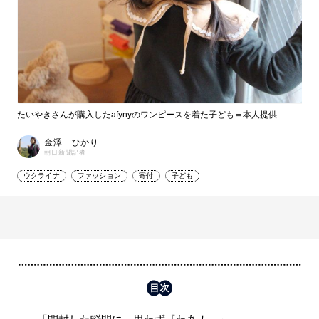
たいやきさんが購入したafynyのワンピースを着た子ども＝本人提供
金澤 ひかり
朝日新聞記者
ウクライナ
ファッション
寄付
子ども