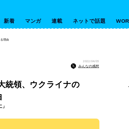
新着
マンガ
連載
ネットで話題
WOR
れる理由
2022/04/05
みんなの感想
大統領、ウクライナの
由
に」