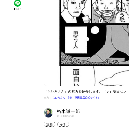
LINE!
『ちひろさん』の魅力を紹介します。（ｃ）安田弘之（
出典：
ちひろさん 1巻（秋田書店公式サイト）
朽木誠一郎
朝日新聞記者
漫画
令和