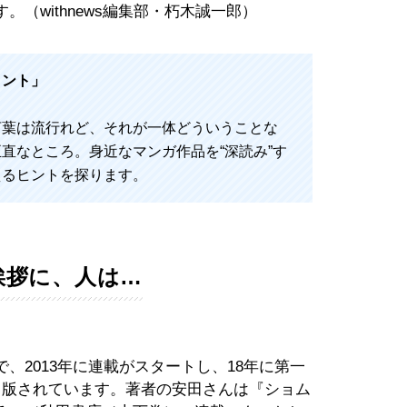
（withnews編集部・朽木誠一郎）
ヒント」
言葉は流行れど、それが一体どういうことな
直なところ。身近なマンガ作品を“深読み”す
えるヒントを探ります。
挨拶に、人は…
、2013年に連載がスタートし、18年に第一
出版されています。著者の安田さんは『ショム