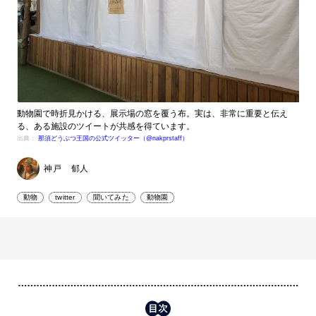
動物園で時折見かける、展示場の窓を覆う布。実は、非常に重要と伝え
る、ある施設のツイートが共感を得ています。
出典：
那須どうぶつ王国の公式ツイッター（@nakprstaff）
神戸 郁人
動物
twitter
聞いてみた
動物園