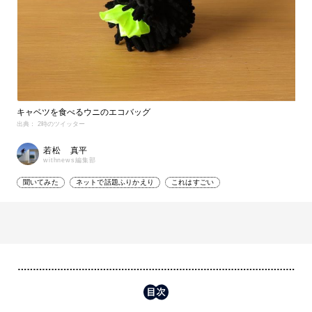
キャベツを食べるウニのエコバッグ
出典： 2時のツイッター
若松 真平
withnews編集部
聞いてみた
ネットで話題ふりかえり
これはすごい