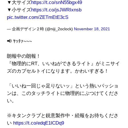
▼大サイズ
https://t.co/snN55bgx49
▼小サイズ
https://t.co/jsJWRIxnsb
pic.twitter.com/ZETmEtE3cS
— 企画デザイン２時 (@niji_2oclock)
November 18, 2021
📢 ﾔｯﾀｧ~~~
朗報中の朗報！
『物理的にRT、いいねができるライト』がミニサイ
ズのカプセルトイになります。かわいすぎる！
「いいね一回じゃ足りないッ」という熱いパッショ
ンは、このタッチライトに物理的にぶつけてくださ
い。
※キタンクラブと鋭意製作中・続報をお待ちくださ
い
https://t.co/edqE1lCDq9