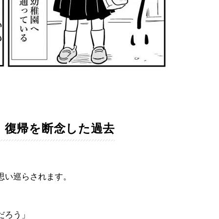
」復帰を断念した過去
思い巡らされます。
」
だろう」