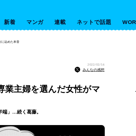
新着
マンガ
連載
ネットで話題
WOR
ガに込めた本音
2022/02/16
みんなの感想
専業主婦を選んだ女性がマ
半端」…続く葛藤。