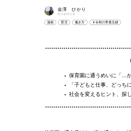
金澤 ひかり
朝日新聞記者
漫画
育児
働き方
＃令和の専業主婦
保育園に通うめいに「…
「子どもと仕事、どっち
社会を変えるヒント、探