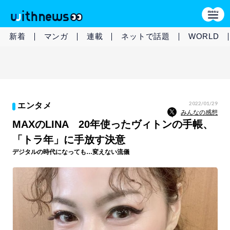
新着
マンガ
連載
ネットで話題
WORLD
2022/01/29
エンタメ
みんなの感想
MAXのLINA 20年使ったヴィトンの手帳、
「トラ年」に手放す決意
デジタルの時代になっても…変えない流儀