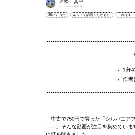
若松 真平
withnews編集部
聞いてみた
ネットで話題ふりかえり
これはすご
1分
作者
中古で750円で買った「シルバニア
――。そんな動画が注目を集めていま
に話を聞きました。