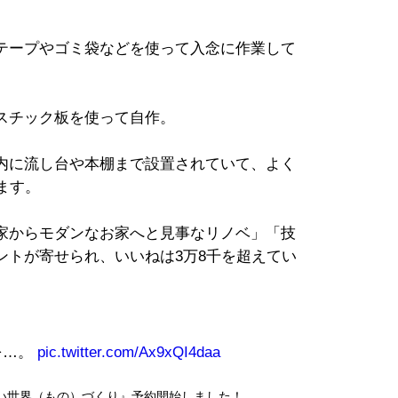
テープやゴミ袋などを使って入念に作業して
スチック板を使って自作。
内に流し台や本棚まで設置されていて、よく
ます。
家からモダンなお家へと見事なリノベ」「技
ントが寄せられ、いいねは3万8千を超えてい
を…。
pic.twitter.com/Ax9xQI4daa
ちいさい世界（もの）づくり』予約開始しました！