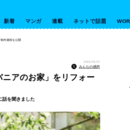
新着
マンガ
連載
ネットで話題
WOR
 制作過程を公開
2022/01/25
みんなの感想
ルバニアのお家」をリフォー
に話を聞きました